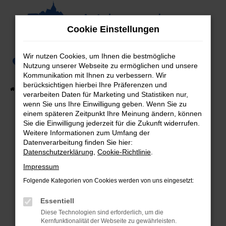
Zum
Hauptinhalt
Cookie Einstellungen
springen
Wir nutzen Cookies, um Ihnen die bestmögliche
0
Nutzung unserer Webseite zu ermöglichen und unsere
Kommunikation mit Ihnen zu verbessern. Wir
berücksichtigen hierbei Ihre Präferenzen und
Startseite
Fahrzeugangebote
Fahrzeug-Showroom
verarbeiten Daten für Marketing und Statistiken nur,
wenn Sie uns Ihre Einwilligung geben. Wenn Sie zu
einem späteren Zeitpunkt Ihre Meinung ändern, können
Sie die Einwilligung jederzeit für die Zukunft widerrufen.
Weitere Informationen zum Umfang der
Fehler: Network Error
Datenverarbeitung finden Sie hier:
Datenschutzerklärung
,
Cookie-Richtlinie
.
Beim Laden ist ein Fehler aufgetreten.
Hier sind ein paar Tipps, die dir helfen können:
Impressum
Folgende Kategorien von Cookies werden von uns eingesetzt:
Überprüfe deine Firewall und deine
Internetverbindung.
Essentiell
Laden andere Webseiten, zum Beispiel deine
Diese Technologien sind erforderlich, um die
Suchmaschine?
Kernfunktionalität der Webseite zu gewährleisten.