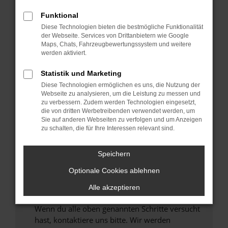
Prüfe deine Browsererweiterungen.
Funktional
Manche Erweiterungen, wie Werbeblocker,
Diese Technologien bieten die bestmögliche Funktionalität
können das Laden bestimmter Seiten
der Webseite. Services von Drittanbietern wie Google
verhindern. Funktioniert die Seite in einem
Maps, Chats, Fahrzeugbewertungssystem und weitere
anderen Browser oder in einem privaten
werden aktiviert.
Fenster?
Statistik und Marketing
Starte dein Gerät neu.
Diese Technologien ermöglichen es uns, die Nutzung der
Das kann manchmal helfen, vorübergehende
Webseite zu analysieren, um die Leistung zu messen und
Probleme zu beheben.
zu verbessern. Zudem werden Technologien eingesetzt,
die von dritten Werbetreibenden verwendet werden, um
Stelle sicher, dass dein Browser und dein
Sie auf anderen Webseiten zu verfolgen und um Anzeigen
Betriebssystem auf dem neuesten Stand
zu schalten, die für Ihre Interessen relevant sind.
sind.
Veraltete Software birgt nicht nur ein
Speichern
Sicherheitsrisiko, sondern kann auch dazu
führen, dass bestimmte Funktionen nicht mehr
Optionale Cookies ablehnen
unterstützt werden.
Alle akzeptieren
Wende dich an den Webseitenbetreiber.
Wenn du alle oben genannten Schritte versucht
hast, kontaktiere uns bitte. Wir werden