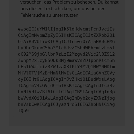
versuchen, das Problem zu beheben. Du kannst
uns diesen Text schicken, um uns bei der
Fehlersuche zu unterstützen:
ewogICJuYW1lIjogIk5ldHdvcmtFcnJvciIs
CiAgImNvbmZpZyI6IHsKICAgICJtZXRob2Qi
OiAiR0VUIiwKICAgICJ1cmwiOiAiaHR0cHM6
Ly9hcGkueC5ha3MtcHJvZC5hdWRhcmlzLm5l
dC92MS9jbGllbnRzLzI2Mzgvd2Vic2l0ZS12
ZWhpY2xlcy85ODk3Mj9maWVsZD1pbnRlcm5h
bE51bWJlciZ3ZWJzaXRlPTY4M2Q1MWM0MDlm
MjVlOTVjMzBmMmNlMyIsCiAgICAiaGVhZGVy
cyI6IHt9LAogICAgImJvZHkiOiBudWxsLAog
ICAgImV4cGVjdCI6IHsKICAgICAgInJlc3Bv
bnNlVHlwZSI6ICIiCiAgICB9LAogICAgInRp
bWVvdXQiOiAwLAogICAgInByb2dyZXNzIjog
bnVsbCwKICAgICJyaXNreSI6IGZhbHNlCiAg
fQp9