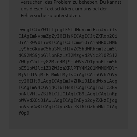
versuchen, das Problem zu beheben. Du kannst
uns diesen Text schicken, um uns bei der
Fehlersuche zu unterstützen:
ewogICJuYW1lIjogIk5ldHdvcmtFcnJvciIs
CiAgImNvbmZpZyI6IHsKICAgICJtZXRob2Qi
OiAiR0VUIiwKICAgICJ1cmwiOiAiaHR0cHM6
Ly9hcGkueC5ha3MtcHJvZC5hdWRhcmlzLm5l
dC92MS9jbGllbnRzLzI2Mzgvd2Vic2l0ZS12
ZWhpY2xlcy82Mzg4Mj9maWVsZD1pbnRlcm5h
bE51bWJlciZ3ZWJzaXRlPTY4M2Q1MWM0MDlm
MjVlOTVjMzBmMmNlMyIsCiAgICAiaGVhZGVy
cyI6IHt9LAogICAgImJvZHkiOiBudWxsLAog
ICAgImV4cGVjdCI6IHsKICAgICAgInJlc3Bv
bnNlVHlwZSI6ICIiCiAgICB9LAogICAgInRp
bWVvdXQiOiAwLAogICAgInByb2dyZXNzIjog
bnVsbCwKICAgICJyaXNreSI6IGZhbHNlCiAg
fQp9