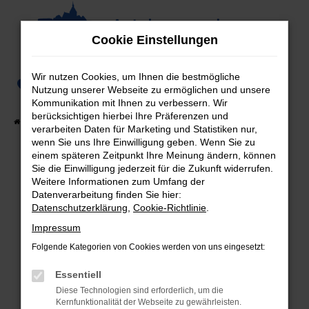
Zum
Hauptinhalt
Cookie Einstellungen
springen
Wir nutzen Cookies, um Ihnen die bestmögliche
0
Nutzung unserer Webseite zu ermöglichen und unsere
Kommunikation mit Ihnen zu verbessern. Wir
berücksichtigen hierbei Ihre Präferenzen und
Startseite
Fahrzeugangebote
Fahrzeug-Showroom
verarbeiten Daten für Marketing und Statistiken nur,
wenn Sie uns Ihre Einwilligung geben. Wenn Sie zu
einem späteren Zeitpunkt Ihre Meinung ändern, können
Sie die Einwilligung jederzeit für die Zukunft widerrufen.
Weitere Informationen zum Umfang der
Fehler: Network Error
Datenverarbeitung finden Sie hier:
Datenschutzerklärung
,
Cookie-Richtlinie
.
Beim Laden ist ein Fehler aufgetreten.
Hier sind ein paar Tipps, die dir helfen können:
Impressum
Folgende Kategorien von Cookies werden von uns eingesetzt:
Überprüfe deine Firewall und deine
Internetverbindung.
Essentiell
Laden andere Webseiten, zum Beispiel deine
Diese Technologien sind erforderlich, um die
Suchmaschine?
Kernfunktionalität der Webseite zu gewährleisten.