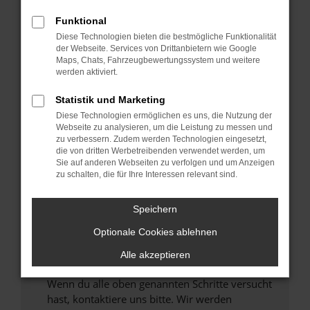
Prüfe deine Browsererweiterungen.
Funktional
Manche Erweiterungen, wie Werbeblocker,
Diese Technologien bieten die bestmögliche Funktionalität
können das Laden bestimmter Seiten
der Webseite. Services von Drittanbietern wie Google
verhindern. Funktioniert die Seite in einem
Maps, Chats, Fahrzeugbewertungssystem und weitere
anderen Browser oder in einem privaten
werden aktiviert.
Fenster?
Statistik und Marketing
Starte dein Gerät neu.
Diese Technologien ermöglichen es uns, die Nutzung der
Das kann manchmal helfen, vorübergehende
Webseite zu analysieren, um die Leistung zu messen und
Probleme zu beheben.
zu verbessern. Zudem werden Technologien eingesetzt,
die von dritten Werbetreibenden verwendet werden, um
Stelle sicher, dass dein Browser und dein
Sie auf anderen Webseiten zu verfolgen und um Anzeigen
Betriebssystem auf dem neuesten Stand
zu schalten, die für Ihre Interessen relevant sind.
sind.
Veraltete Software birgt nicht nur ein
Speichern
Sicherheitsrisiko, sondern kann auch dazu
führen, dass bestimmte Funktionen nicht mehr
Optionale Cookies ablehnen
unterstützt werden.
Alle akzeptieren
Wende dich an den Webseitenbetreiber.
Wenn du alle oben genannten Schritte versucht
hast, kontaktiere uns bitte. Wir werden