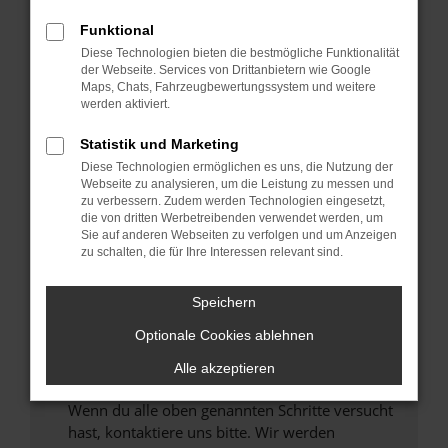
Prüfe deine Browsererweiterungen.
Funktional
Manche Erweiterungen, wie Werbeblocker,
Diese Technologien bieten die bestmögliche Funktionalität
können das Laden bestimmter Seiten
der Webseite. Services von Drittanbietern wie Google
verhindern. Funktioniert die Seite in einem
Maps, Chats, Fahrzeugbewertungssystem und weitere
anderen Browser oder in einem privaten
werden aktiviert.
Fenster?
Statistik und Marketing
Starte dein Gerät neu.
Diese Technologien ermöglichen es uns, die Nutzung der
Das kann manchmal helfen, vorübergehende
Webseite zu analysieren, um die Leistung zu messen und
Probleme zu beheben.
zu verbessern. Zudem werden Technologien eingesetzt,
die von dritten Werbetreibenden verwendet werden, um
Stelle sicher, dass dein Browser und dein
Sie auf anderen Webseiten zu verfolgen und um Anzeigen
Betriebssystem auf dem neuesten Stand
zu schalten, die für Ihre Interessen relevant sind.
sind.
Veraltete Software birgt nicht nur ein
Speichern
Sicherheitsrisiko, sondern kann auch dazu
führen, dass bestimmte Funktionen nicht mehr
Optionale Cookies ablehnen
unterstützt werden.
Alle akzeptieren
Wende dich an den Webseitenbetreiber.
Wenn du alle oben genannten Schritte versucht
hast, kontaktiere uns bitte. Wir werden