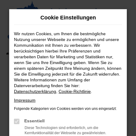
Zum
Hauptinhalt
Cookie Einstellungen
springen
Wir nutzen Cookies, um Ihnen die bestmögliche
0
Nutzung unserer Webseite zu ermöglichen und unsere
Kommunikation mit Ihnen zu verbessern. Wir
berücksichtigen hierbei Ihre Präferenzen und
Startseite
Fahrzeugangebote
Fahrzeug-Showroom
verarbeiten Daten für Marketing und Statistiken nur,
wenn Sie uns Ihre Einwilligung geben. Wenn Sie zu
einem späteren Zeitpunkt Ihre Meinung ändern, können
Sie die Einwilligung jederzeit für die Zukunft widerrufen.
Weitere Informationen zum Umfang der
Fehler: Network Error
Datenverarbeitung finden Sie hier:
Datenschutzerklärung
,
Cookie-Richtlinie
.
Beim Laden ist ein Fehler aufgetreten.
Hier sind ein paar Tipps, die dir helfen können:
Impressum
Folgende Kategorien von Cookies werden von uns eingesetzt:
Überprüfe deine Firewall und deine
Internetverbindung.
Essentiell
Laden andere Webseiten, zum Beispiel deine
Diese Technologien sind erforderlich, um die
Suchmaschine?
Kernfunktionalität der Webseite zu gewährleisten.