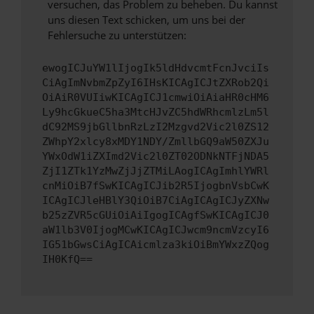
versuchen, das Problem zu beheben. Du kannst
uns diesen Text schicken, um uns bei der
Fehlersuche zu unterstützen:
ewogICJuYW1lIjogIk5ldHdvcmtFcnJvciIs
CiAgImNvbmZpZyI6IHsKICAgICJtZXRob2Qi
OiAiR0VUIiwKICAgICJ1cmwiOiAiaHR0cHM6
Ly9hcGkueC5ha3MtcHJvZC5hdWRhcmlzLm5l
dC92MS9jbGllbnRzLzI2Mzgvd2Vic2l0ZS12
ZWhpY2xlcy8xMDY1NDY/ZmllbGQ9aW50ZXJu
YWxOdW1iZXImd2Vic2l0ZT02ODNkNTFjNDA5
ZjI1ZTk1YzMwZjJjZTMiLAogICAgImhlYWRl
cnMiOiB7fSwKICAgICJib2R5IjogbnVsbCwK
ICAgICJleHBlY3QiOiB7CiAgICAgICJyZXNw
b25zZVR5cGUiOiAiIgogICAgfSwKICAgICJ0
aW1lb3V0IjogMCwKICAgICJwcm9ncmVzcyI6
IG51bGwsCiAgICAicmlza3kiOiBmYWxzZQog
IH0KfQ==