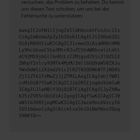
versuchen, das Problem zu beheben. Du kannst
uns diesen Text schicken, um uns bei der
Fehlersuche zu unterstützen:
ewogICJuYW1lIjogIk5ldHdvcmtFcnJvciIs
CiAgImNvbmZpZyI6IHsKICAgICJtZXRob2Qi
OiAiR0VUIiwKICAgICJ1cmwiOiAiaHR0cHM6
Ly9hcGkueC5ha3MtcHJvZC5hdWRhcmlzLm5l
dC92MS9jbGllbnRzLzI2Mzgvd2Vic2l0ZS12
ZWhpY2xlcy9SMTk4MzM/ZmllbGQ9aW50ZXJu
YWxOdW1iZXImd2Vic2l0ZT02ODNkNTFjNDA5
ZjI1ZTk1YzMwZjJjZTMiLAogICAgImhlYWRl
cnMiOiB7fSwKICAgICJib2R5IjogbnVsbCwK
ICAgICJleHBlY3QiOiB7CiAgICAgICJyZXNw
b25zZVR5cGUiOiAiIgogICAgfSwKICAgICJ0
aW1lb3V0IjogMCwKICAgICJwcm9ncmVzcyI6
IG51bGwsCiAgICAicmlza3kiOiBmYWxzZQog
IH0KfQ==