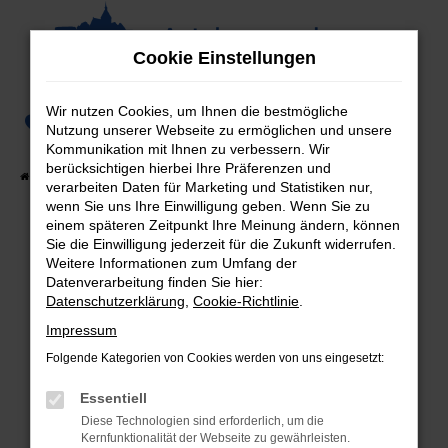
Zum
Hauptinhalt
Cookie Einstellungen
springen
Wir nutzen Cookies, um Ihnen die bestmögliche
0
Nutzung unserer Webseite zu ermöglichen und unsere
Kommunikation mit Ihnen zu verbessern. Wir
berücksichtigen hierbei Ihre Präferenzen und
Startseite
Fahrzeugangebote
Fahrzeug-Showroom
verarbeiten Daten für Marketing und Statistiken nur,
wenn Sie uns Ihre Einwilligung geben. Wenn Sie zu
einem späteren Zeitpunkt Ihre Meinung ändern, können
Sie die Einwilligung jederzeit für die Zukunft widerrufen.
Weitere Informationen zum Umfang der
Fehler: Network Error
Datenverarbeitung finden Sie hier:
Datenschutzerklärung
,
Cookie-Richtlinie
.
Beim Laden ist ein Fehler aufgetreten.
Hier sind ein paar Tipps, die dir helfen können:
Impressum
Folgende Kategorien von Cookies werden von uns eingesetzt:
Überprüfe deine Firewall und deine
Internetverbindung.
Essentiell
Laden andere Webseiten, zum Beispiel deine
Diese Technologien sind erforderlich, um die
Suchmaschine?
Kernfunktionalität der Webseite zu gewährleisten.