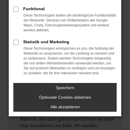
Prüfe deine Browsererweiterungen.
Funktional
Manche Erweiterungen, wie Werbeblocker,
Diese Technologien bieten die bestmögliche Funktionalität
können das Laden bestimmter Seiten
der Webseite. Services von Drittanbietern wie Google
verhindern. Funktioniert die Seite in einem
Maps, Chats, Fahrzeugbewertungssystem und weitere
anderen Browser oder in einem privaten
werden aktiviert.
Fenster?
Statistik und Marketing
Starte dein Gerät neu.
Diese Technologien ermöglichen es uns, die Nutzung der
Das kann manchmal helfen, vorübergehende
Webseite zu analysieren, um die Leistung zu messen und
Probleme zu beheben.
zu verbessern. Zudem werden Technologien eingesetzt,
die von dritten Werbetreibenden verwendet werden, um
Stelle sicher, dass dein Browser und dein
Sie auf anderen Webseiten zu verfolgen und um Anzeigen
Betriebssystem auf dem neuesten Stand
zu schalten, die für Ihre Interessen relevant sind.
sind.
Veraltete Software birgt nicht nur ein
Speichern
Sicherheitsrisiko, sondern kann auch dazu
führen, dass bestimmte Funktionen nicht mehr
Optionale Cookies ablehnen
unterstützt werden.
Alle akzeptieren
Wende dich an den Webseitenbetreiber.
Wenn du alle oben genannten Schritte versucht
hast, kontaktiere uns bitte. Wir werden