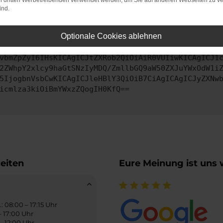
on dritten Werbetreibenden verwendet werden, um Sie auf anderen Webseiten zu ve
ind.
ontaktiere uns bitte. Wir werden versuchen, das Problem zu behe
Optionale Cookies ablehnen
vbmZpZyI6IHsKICAgICJtZXRob2QiOiAiR0VUIiwKICAgICJ1
2ZWhpY2xlcy9haGtSNzIyMDQ/ZmllbGQ9aW50ZXJuYWxOdW1i
5IjogbnVsbCwKICAgICJleHBlY3QiOiB7CiAgICAgICJyZXNw
icmlza3kiOiBmYWxzZQogIH0KfQ==
eiten
Eure Meinung ist uns 
: 08:00 – 17:15 Uhr
– 17:00 Uhr
 – 12:00 Uhr