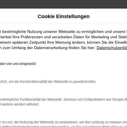
Cookie Einstellungen
ie bestmögliche Nutzung unserer Webseite zu ermöglichen und unsere
hierbei Ihre Präferenzen und verarbeiten Daten für Marketing und Stati
einem späteren Zeitpunkt Ihre Meinung ändern, können Sie die Einwillig
en zum Umfang der Datenverarbeitung finden Sie hier:
Datenschutzerkl
en von uns eingesetzt:
indung.
hine?
rlich, um die Kernfunktionalität der Webseite zu gewährleisten.
aden bestimmter Seiten verhindern. Funktioniert die Seite in e
estmögliche Funktionalität der Webseite. Services von Drittanbietern wie Google 
eitere werden aktiviert.
 zu beheben.
bssystem auf dem neuesten Stand sind.
 es uns, die Nutzung der Webseite zu analysieren, um die Leistung zu messen u
ko, sondern kann auch dazu führen, dass bestimmte Funktionen nic