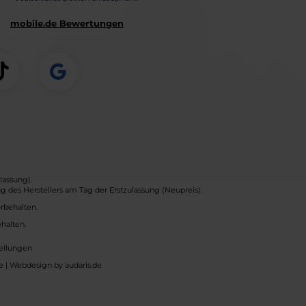
mobile.de Bewertungen
lassung).
 des Herstellers am Tag der Erstzulassung (Neupreis).
orbehalten.
halten.
ellungen
e |
Webdesign by audaris.de