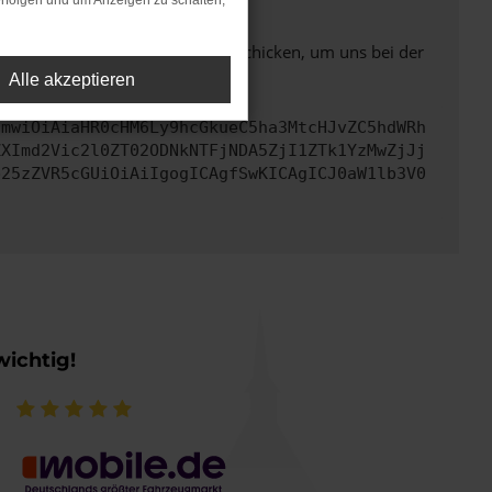
rfolgen und um Anzeigen zu schalten,
ben. Du kannst uns diesen Text schicken, um uns bei der
Alle akzeptieren
cmwiOiAiaHR0cHM6Ly9hcGkueC5ha3MtcHJvZC5hdWRh
ZXImd2Vic2l0ZT02ODNkNTFjNDA5ZjI1ZTk1YzMwZjJj
b25zZVR5cGUiOiAiIgogICAgfSwKICAgICJ0aW1lb3V0
wichtig!