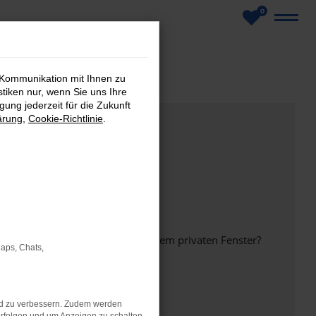
0
 Kommunikation mit Ihnen zu
stiken nur, wenn Sie uns Ihre
ung jederzeit für die Zukunft
ärung
,
Cookie-Richtlinie
.
inem anderen Browser oder in einem privaten Fenster?
Maps, Chats,
nd zu verbessern. Zudem werden
ht mehr unterstützt werden.