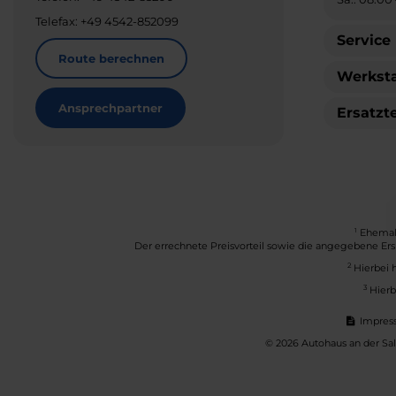
Telefax: +49 4542-852099
Service
Route berechnen
Werksta
Ansprechpartner
Ersatzt
1
Ehemali
Der errechnete Preisvorteil sowie die angegebene Ers
2
Hierbei 
3
Hierb
Impres
© 2026 Autohaus an der Sal