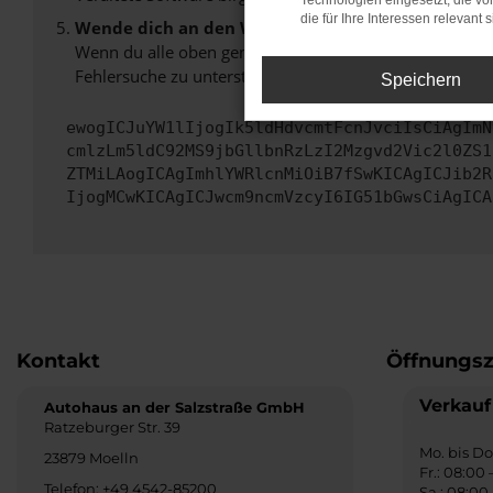
Technologien eingesetzt, die v
die für Ihre Interessen relevant s
Wende dich an den Webseitenbetreiber.
Wenn du alle oben genannten Schritte versucht hast, k
Fehlersuche zu unterstützen:
Speichern
ewogICJuYW1lIjogIk5ldHdvcmtFcnJvciIsCiAgImN
cmlzLm5ldC92MS9jbGllbnRzLzI2Mzgvd2Vic2l0ZS1
ZTMiLAogICAgImhlYWRlcnMiOiB7fSwKICAgICJib2R
IjogMCwKICAgICJwcm9ncmVzcyI6IG51bGwsCiAgICA
Kontakt
Öffnungsz
Verkauf
Autohaus an der Salzstraße GmbH
Ratzeburger Str. 39
Mo. bis Do.
23879 Moelln
Fr.: 08:00 
Telefon: +49 4542-85200
Sa.: 08:00