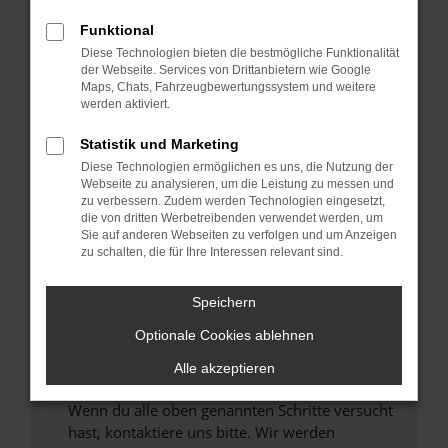
Prüfe deine Browsererweiterungen.
Funktional
Manche Erweiterungen, wie Werbeblocker,
Diese Technologien bieten die bestmögliche Funktionalität
können das Laden bestimmter Seiten
der Webseite. Services von Drittanbietern wie Google
verhindern. Funktioniert die Seite in einem
Maps, Chats, Fahrzeugbewertungssystem und weitere
anderen Browser oder in einem privaten
werden aktiviert.
Fenster?
Statistik und Marketing
Starte dein Gerät neu.
Diese Technologien ermöglichen es uns, die Nutzung der
Das kann manchmal helfen, vorübergehende
Webseite zu analysieren, um die Leistung zu messen und
Probleme zu beheben.
zu verbessern. Zudem werden Technologien eingesetzt,
die von dritten Werbetreibenden verwendet werden, um
Stelle sicher, dass dein Browser und dein
Sie auf anderen Webseiten zu verfolgen und um Anzeigen
Betriebssystem auf dem neuesten Stand
zu schalten, die für Ihre Interessen relevant sind.
sind.
Veraltete Software birgt nicht nur ein
Speichern
Sicherheitsrisiko, sondern kann auch dazu
führen, dass bestimmte Funktionen nicht mehr
Optionale Cookies ablehnen
unterstützt werden.
Alle akzeptieren
Wende dich an den Webseitenbetreiber.
Wenn du alle oben genannten Schritte versucht
hast, kontaktiere uns bitte. Wir werden