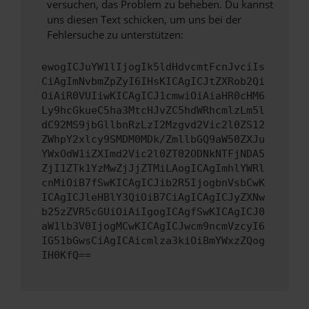
versuchen, das Problem zu beheben. Du kannst
uns diesen Text schicken, um uns bei der
Fehlersuche zu unterstützen:
ewogICJuYW1lIjogIk5ldHdvcmtFcnJvciIs
CiAgImNvbmZpZyI6IHsKICAgICJtZXRob2Qi
OiAiR0VUIiwKICAgICJ1cmwiOiAiaHR0cHM6
Ly9hcGkueC5ha3MtcHJvZC5hdWRhcmlzLm5l
dC92MS9jbGllbnRzLzI2Mzgvd2Vic2l0ZS12
ZWhpY2xlcy9SMDM0MDk/ZmllbGQ9aW50ZXJu
YWxOdW1iZXImd2Vic2l0ZT02ODNkNTFjNDA5
ZjI1ZTk1YzMwZjJjZTMiLAogICAgImhlYWRl
cnMiOiB7fSwKICAgICJib2R5IjogbnVsbCwK
ICAgICJleHBlY3QiOiB7CiAgICAgICJyZXNw
b25zZVR5cGUiOiAiIgogICAgfSwKICAgICJ0
aW1lb3V0IjogMCwKICAgICJwcm9ncmVzcyI6
IG51bGwsCiAgICAicmlza3kiOiBmYWxzZQog
IH0KfQ==