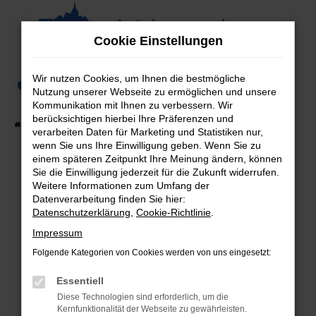
Zum
Hauptinhalt
Cookie Einstellungen
springen
Wir nutzen Cookies, um Ihnen die bestmögliche
0
Nutzung unserer Webseite zu ermöglichen und unsere
Kommunikation mit Ihnen zu verbessern. Wir
berücksichtigen hierbei Ihre Präferenzen und
Startseite
Fahrzeugangebote
Fahrzeug-Showroom
verarbeiten Daten für Marketing und Statistiken nur,
wenn Sie uns Ihre Einwilligung geben. Wenn Sie zu
einem späteren Zeitpunkt Ihre Meinung ändern, können
Sie die Einwilligung jederzeit für die Zukunft widerrufen.
Weitere Informationen zum Umfang der
Fehler: Network Error
Datenverarbeitung finden Sie hier:
Datenschutzerklärung
,
Cookie-Richtlinie
.
Beim Laden ist ein Fehler aufgetreten.
Hier sind ein paar Tipps, die dir helfen können:
Impressum
Folgende Kategorien von Cookies werden von uns eingesetzt:
Überprüfe deine Firewall und deine
Internetverbindung.
Essentiell
Laden andere Webseiten, zum Beispiel deine
Diese Technologien sind erforderlich, um die
Suchmaschine?
Kernfunktionalität der Webseite zu gewährleisten.