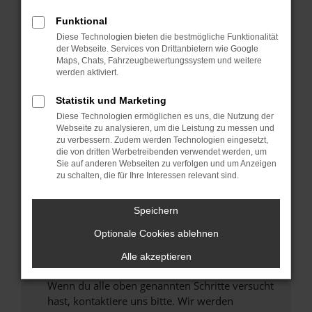
Prüfe deine Browsererweiterungen.
Funktional
Manche Erweiterungen, wie Werbeblocker,
Diese Technologien bieten die bestmögliche Funktionalität
können das Laden bestimmter Seiten
der Webseite. Services von Drittanbietern wie Google
verhindern. Funktioniert die Seite in einem
Maps, Chats, Fahrzeugbewertungssystem und weitere
anderen Browser oder in einem privaten
werden aktiviert.
Fenster?
Statistik und Marketing
Starte dein Gerät neu.
Diese Technologien ermöglichen es uns, die Nutzung der
Das kann manchmal helfen, vorübergehende
Webseite zu analysieren, um die Leistung zu messen und
Probleme zu beheben.
zu verbessern. Zudem werden Technologien eingesetzt,
die von dritten Werbetreibenden verwendet werden, um
Stelle sicher, dass dein Browser und dein
Sie auf anderen Webseiten zu verfolgen und um Anzeigen
Betriebssystem auf dem neuesten Stand
zu schalten, die für Ihre Interessen relevant sind.
sind.
Veraltete Software birgt nicht nur ein
Speichern
Sicherheitsrisiko, sondern kann auch dazu
führen, dass bestimmte Funktionen nicht mehr
Optionale Cookies ablehnen
unterstützt werden.
Alle akzeptieren
Wende dich an den Webseitenbetreiber.
Wenn du alle oben genannten Schritte versucht
hast, kontaktiere uns bitte. Wir werden