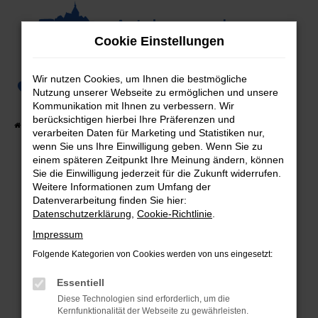
Zum
Hauptinhalt
Cookie Einstellungen
springen
Wir nutzen Cookies, um Ihnen die bestmögliche
0
Nutzung unserer Webseite zu ermöglichen und unsere
Kommunikation mit Ihnen zu verbessern. Wir
berücksichtigen hierbei Ihre Präferenzen und
Startseite
Fahrzeugangebote
Fahrzeug-Showroom
verarbeiten Daten für Marketing und Statistiken nur,
wenn Sie uns Ihre Einwilligung geben. Wenn Sie zu
einem späteren Zeitpunkt Ihre Meinung ändern, können
Sie die Einwilligung jederzeit für die Zukunft widerrufen.
Weitere Informationen zum Umfang der
Fehler: Network Error
Datenverarbeitung finden Sie hier:
Datenschutzerklärung
,
Cookie-Richtlinie
.
Beim Laden ist ein Fehler aufgetreten.
Hier sind ein paar Tipps, die dir helfen können:
Impressum
Folgende Kategorien von Cookies werden von uns eingesetzt:
Überprüfe deine Firewall und deine
Internetverbindung.
Essentiell
Laden andere Webseiten, zum Beispiel deine
Diese Technologien sind erforderlich, um die
Suchmaschine?
Kernfunktionalität der Webseite zu gewährleisten.