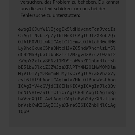
versuchen, das Problem zu beheben. Du kannst
uns diesen Text schicken, um uns bei der
Fehlersuche zu unterstützen:
ewogICJuYW1lIjogIk5ldHdvcmtFcnJvciIs
CiAgImNvbmZpZyI6IHsKICAgICJtZXRob2Qi
OiAiR0VUIiwKICAgICJ1cmwiOiAiaHR0cHM6
Ly9hcGkueC5ha3MtcHJvZC5hdWRhcmlzLm5l
dC92MS9jbGllbnRzLzI2Mzgvd2Vic2l0ZS12
ZWhpY2xlcy80NzI1MD9maWVsZD1pbnRlcm5h
bE51bWJlciZ3ZWJzaXRlPTY4M2Q1MWM0MDlm
MjVlOTVjMzBmMmNlMyIsCiAgICAiaGVhZGVy
cyI6IHt9LAogICAgImJvZHkiOiBudWxsLAog
ICAgImV4cGVjdCI6IHsKICAgICAgInJlc3Bv
bnNlVHlwZSI6ICIiCiAgICB9LAogICAgInRp
bWVvdXQiOiAwLAogICAgInByb2dyZXNzIjog
bnVsbCwKICAgICJyaXNreSI6IGZhbHNlCiAg
fQp9